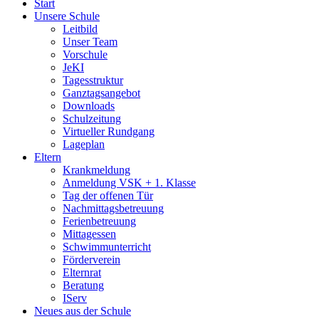
Start
Unsere Schule
Leitbild
Unser Team
Vorschule
JeKI
Tagesstruktur
Ganztagsangebot
Downloads
Schulzeitung
Virtueller Rundgang
Lageplan
Eltern
Krankmeldung
Anmeldung VSK + 1. Klasse
Tag der offenen Tür
Nachmittagsbetreuung
Ferienbetreuung
Mittagessen
Schwimmunterricht
Förderverein
Elternrat
Beratung
IServ
Neues aus der Schule