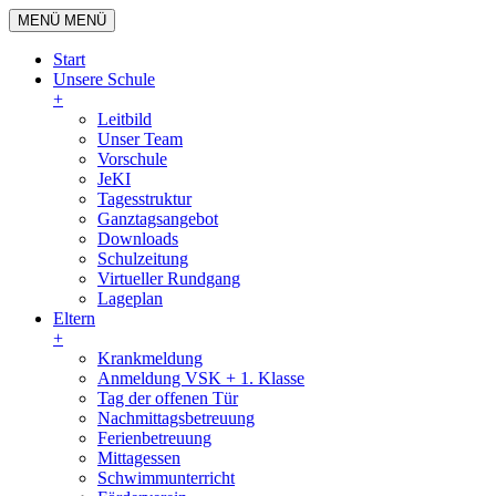
MENÜ
MENÜ
Start
Unsere Schule
+
Leitbild
Unser Team
Vorschule
JeKI
Tagesstruktur
Ganztagsangebot
Downloads
Schulzeitung
Virtueller Rundgang
Lageplan
Eltern
+
Krankmeldung
Anmeldung VSK + 1. Klasse
Tag der offenen Tür
Nachmittagsbetreuung
Ferienbetreuung
Mittagessen
Schwimmunterricht