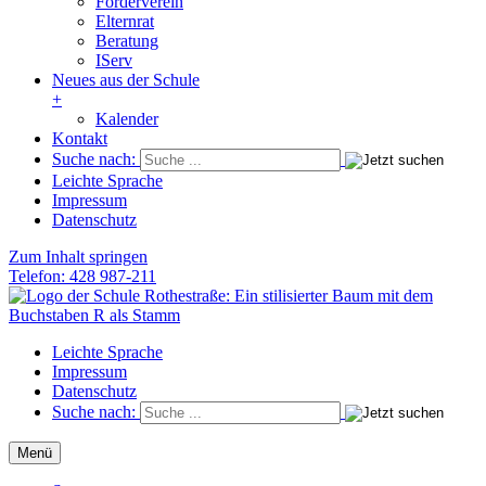
Förderverein
Elternrat
Beratung
IServ
Neues aus der Schule
+
Kalender
Kontakt
Suche nach:
Leichte Sprache
Impressum
Datenschutz
Zum Inhalt springen
Telefon: 428 987-211
Schule Rothestraße
Die Grundschule im Herzen von Ottensen
Leichte Sprache
Impressum
Datenschutz
Suche nach:
Menü