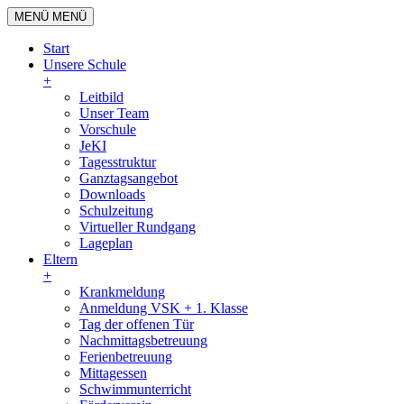
MENÜ
MENÜ
Start
Unsere Schule
+
Leitbild
Unser Team
Vorschule
JeKI
Tagesstruktur
Ganztagsangebot
Downloads
Schulzeitung
Virtueller Rundgang
Lageplan
Eltern
+
Krankmeldung
Anmeldung VSK + 1. Klasse
Tag der offenen Tür
Nachmittagsbetreuung
Ferienbetreuung
Mittagessen
Schwimmunterricht