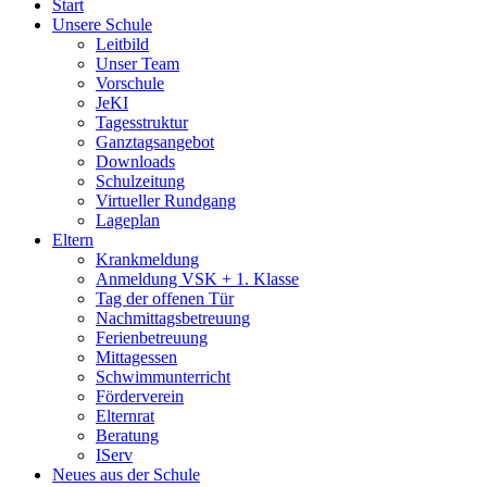
Start
Unsere Schule
Leitbild
Unser Team
Vorschule
JeKI
Tagesstruktur
Ganztagsangebot
Downloads
Schulzeitung
Virtueller Rundgang
Lageplan
Eltern
Krankmeldung
Anmeldung VSK + 1. Klasse
Tag der offenen Tür
Nachmittagsbetreuung
Ferienbetreuung
Mittagessen
Schwimmunterricht
Förderverein
Elternrat
Beratung
IServ
Neues aus der Schule