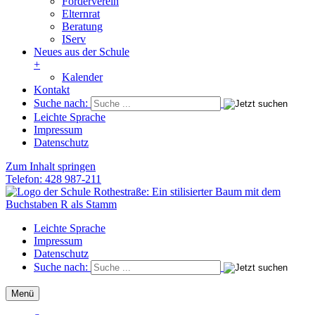
Förderverein
Elternrat
Beratung
IServ
Neues aus der Schule
+
Kalender
Kontakt
Suche nach:
Leichte Sprache
Impressum
Datenschutz
Zum Inhalt springen
Telefon: 428 987-211
Schule Rothestraße
Die Grundschule im Herzen von Ottensen
Leichte Sprache
Impressum
Datenschutz
Suche nach:
Menü