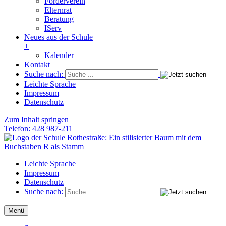
Förderverein
Elternrat
Beratung
IServ
Neues aus der Schule
+
Kalender
Kontakt
Suche nach:
Leichte Sprache
Impressum
Datenschutz
Zum Inhalt springen
Telefon: 428 987-211
Schule Rothestraße
Die Grundschule im Herzen von Ottensen
Leichte Sprache
Impressum
Datenschutz
Suche nach:
Menü