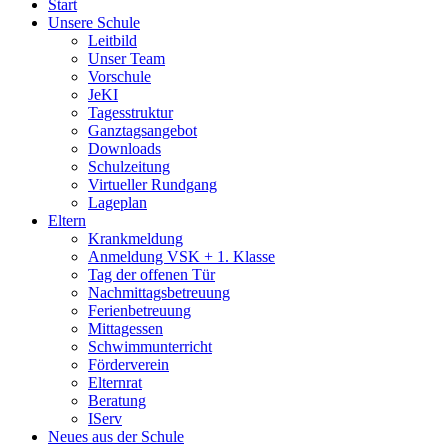
Start
Unsere Schule
Leitbild
Unser Team
Vorschule
JeKI
Tagesstruktur
Ganztagsangebot
Downloads
Schulzeitung
Virtueller Rundgang
Lageplan
Eltern
Krankmeldung
Anmeldung VSK + 1. Klasse
Tag der offenen Tür
Nachmittagsbetreuung
Ferienbetreuung
Mittagessen
Schwimmunterricht
Förderverein
Elternrat
Beratung
IServ
Neues aus der Schule