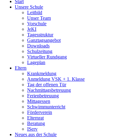
Start
Unsere Schule
Leitbild
Unser Team
Vorschule
JeKI
Tagesstruktur
Ganztagsangebot
Downloads
Schulzeitung
Virtueller Rundgang
Lageplan
Eltern
Krankmeldung
Anmeldung VSK + 1. Klasse
Tag der offenen Tür
Nachmittagsbetreuung
Ferienbetreuung
Mittagessen
Schwimmunterricht
Förderverein
Elternrat
Beratung
IServ
Neues aus der Schule