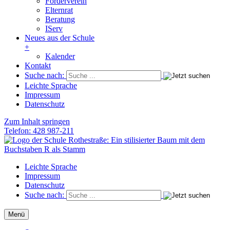
Förderverein
Elternrat
Beratung
IServ
Neues aus der Schule
+
Kalender
Kontakt
Suche nach:
Leichte Sprache
Impressum
Datenschutz
Zum Inhalt springen
Telefon: 428 987-211
Schule Rothestraße
Die Grundschule im Herzen von Ottensen
Leichte Sprache
Impressum
Datenschutz
Suche nach:
Menü