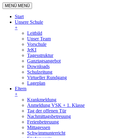
MENÜ
MENÜ
Start
Unsere Schule
+
Leitbild
Unser Team
Vorschule
JeKI
Tagesstruktur
Ganztagsangebot
Downloads
Schulzeitung
Virtueller Rundgang
Lageplan
Eltern
+
Krankmeldung
Anmeldung VSK + 1. Klasse
Tag der offenen Tür
Nachmittagsbetreuung
Ferienbetreuung
Mittagessen
Schwimmunterricht