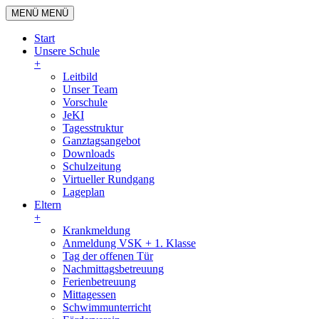
MENÜ
MENÜ
Start
Unsere Schule
+
Leitbild
Unser Team
Vorschule
JeKI
Tagesstruktur
Ganztagsangebot
Downloads
Schulzeitung
Virtueller Rundgang
Lageplan
Eltern
+
Krankmeldung
Anmeldung VSK + 1. Klasse
Tag der offenen Tür
Nachmittagsbetreuung
Ferienbetreuung
Mittagessen
Schwimmunterricht