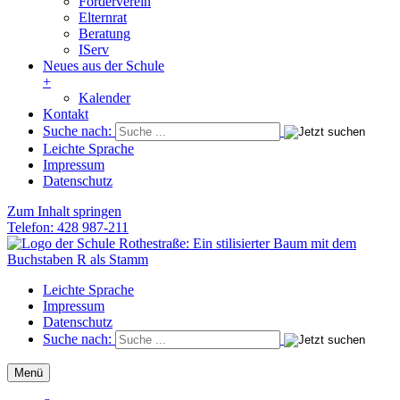
Förderverein
Elternrat
Beratung
IServ
Neues aus der Schule
+
Kalender
Kontakt
Suche nach:
Leichte Sprache
Impressum
Datenschutz
Zum Inhalt springen
Telefon: 428 987-211
Schule Rothestraße
Die Grundschule im Herzen von Ottensen
Leichte Sprache
Impressum
Datenschutz
Suche nach:
Menü