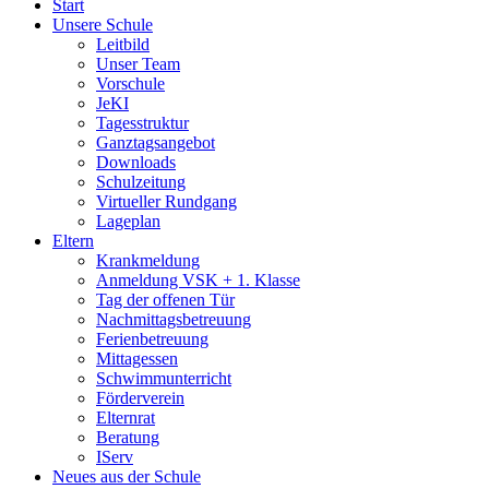
Start
Unsere Schule
Leitbild
Unser Team
Vorschule
JeKI
Tagesstruktur
Ganztagsangebot
Downloads
Schulzeitung
Virtueller Rundgang
Lageplan
Eltern
Krankmeldung
Anmeldung VSK + 1. Klasse
Tag der offenen Tür
Nachmittagsbetreuung
Ferienbetreuung
Mittagessen
Schwimmunterricht
Förderverein
Elternrat
Beratung
IServ
Neues aus der Schule