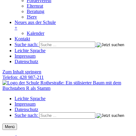
Förderverein
Elternrat
Beratung
IServ
Neues aus der Schule
+
Kalender
Kontakt
Suche nach:
Leichte Sprache
Impressum
Datenschutz
Zum Inhalt springen
Telefon: 428 987-211
Schule Rothestraße
Die Grundschule im Herzen von Ottensen
Leichte Sprache
Impressum
Datenschutz
Suche nach:
Menü