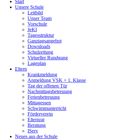
Start
Unsere Schule
Leitbild
Unser Team
Vorschule
JeKI
Tagesstruktur
Ganztagsangebot
Downloads
Schulzeitung
Virtueller Rundgang
Lageplan
Eltern
Krankmeldung
Anmeldung VSK + 1. Klasse
Tag der offenen Tür
Nachmittagsbetreuung
Ferienbetreuung
Mittagessen
Schwimmunterricht
Förderverein
Elternrat
Beratung
IServ
Neues aus der Schule